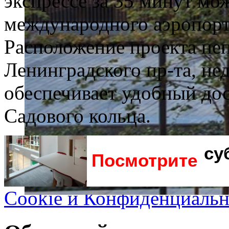
экспрессе за 35 минут мо
международного аэропор
Расположение проекта не
Ленинградского пр-та, нед
обеспечивает удобный дос
Садового кольца.
су
Посмотрите
Cookie и Конфиденциальн