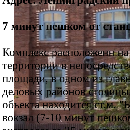
7 минут пешком от стан
Комплекс расположенн на 
территории в непосредств
площади, в одном из глав
деловых районов столицы
объекта находится ст.м. "
вокзал (7-10 минут пешко