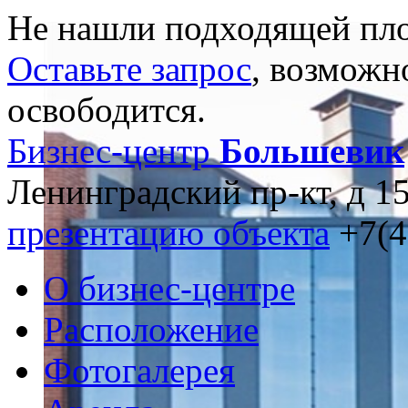
Не нашли подходящей пл
Оставьте запрос
, возможн
освободится.
Бизнес-центр
Большевик
Ленинградский пр-кт, д 15
презентацию объекта
+7(4
О бизнес-центре
Расположение
Фотогалерея