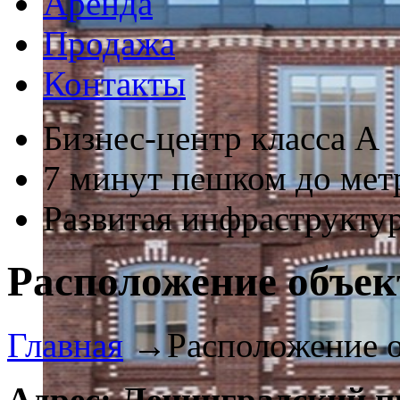
Аренда
Продажа
Контакты
Бизнес-центр класса А
7 минут пешком до мет
Развитая инфраструкту
Расположение объек
Главная
→
Расположение 
Адрес: Ленинградский пр-